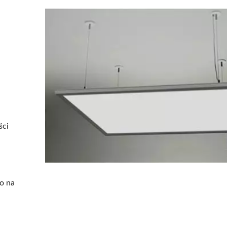
ści
go na