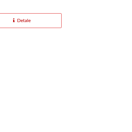
Detale
towa Płyta Akrylowa
Płyta Akrylowa Dyfuz