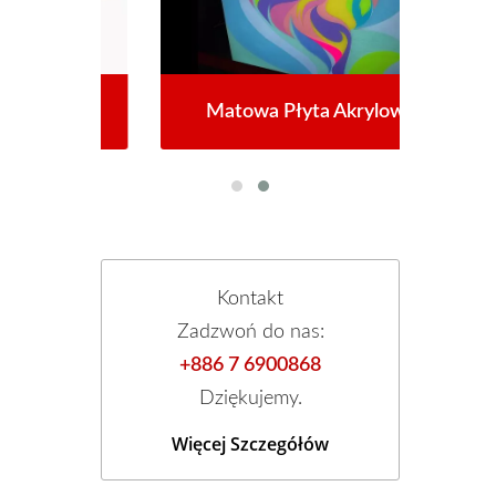
yjna
Matowa Płyta Akrylowa
Pł
Kontakt
Zadzwoń do nas:
+886 7 6900868
Dziękujemy.
Więcej Szczegółów