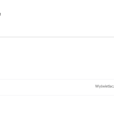
ą
Wyświetlac