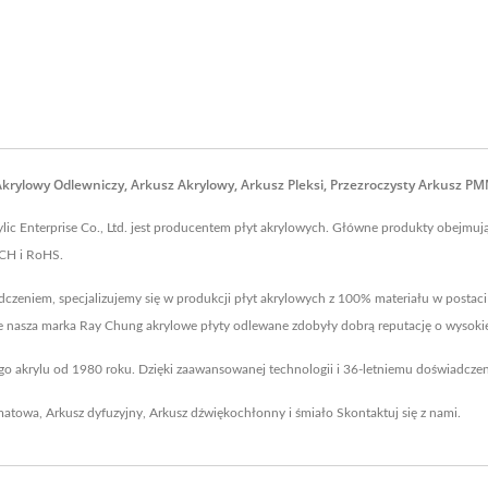
 Akrylowy Odlewniczy, Arkusz Akrylowy, Arkusz Pleksi, Przezroczysty Arkusz 
ic Enterprise Co., Ltd. jest producentem płyt akrylowych. Główne produkty obejmują 
ACH i RoHS.
dczeniem, specjalizujemy się w produkcji płyt akrylowych z 100% materiału w postaci 
e nasza marka Ray Chung akrylowe płyty odlewane zdobyły dobrą reputację o wysokiej
ego akrylu od 1980 roku. Dzięki zaawansowanej technologii i 36-letniemu doświadcze
matowa
,
Arkusz dyfuzyjny
,
Arkusz dźwiękochłonny
i śmiało
Skontaktuj się z nami
.