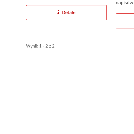
napisów
Detale
Płyta Akrylowa Dyfuzyjna
Ma
Wynik 1 - 2 z 2