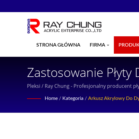
STRONA GŁÓWNA
FIRMA
PRODU
Zastosowanie Płyty 
Producent Płyt Akr
Pleksi / Ray Chung - Profesjonalny producent pł
Siedzibą Na Tajwani
Home
/
Kategoria
/
Arkusz Akrylowy Do Dy