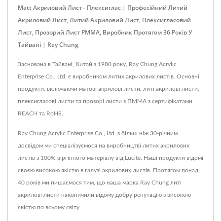
Matt Акриловий Лист - Плексиглас | Професійний Литий
Акриловий Лист, Литий Акриловий Лист, Плексигласовий
Лист, Прозорий Лист PMMA, Виробник Протягом 36 Років У
Тайвані | Ray Chung
Заснована в Тайвані, Китай з 1980 року, Ray Chung Acrylic
Enterprise Co., Ltd. є виробником литих акрилових листів. Основні
продукти, включаючи матові акрилові листи, литі акрилові листи,
плексигласові листи та прозорі листи з ПММА з сертифікатами
REACH та RoHS.
Ray Chung Acrylic Enterprise Co., Ltd. з більш ніж 30-річним
досвідом ми спеціалізуємося на виробництві литих акрилових
листів з 100% віргінного матеріалу від Lucite. Наші продукти відомі
своєю високою якістю в галузі акрилових листів. Протягом понад
40 років ми пишаємося тим, що наша марка Ray Chung литі
акрилові листи накопичили відому добру репутацію з високою
якістю по всьому світу.