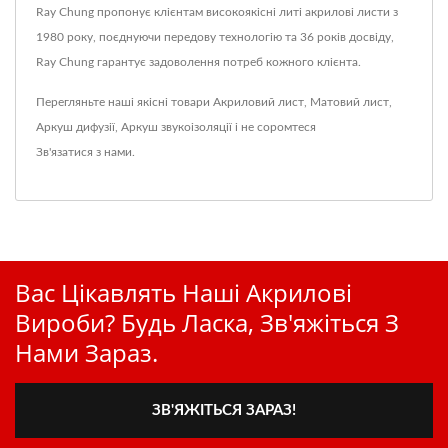
Ray Chung пропонує клієнтам високоякісні литі акрилові листи з
1980 року, поєднуючи передову технологію та 36 років досвіду,
Ray Chung гарантує задоволення потреб кожного клієнта.
Перегляньте наші якісні товари
Акриловий лист
,
Матовий лист
,
Аркуш дифузії
,
Аркуш звукоізоляції
і не соромтеся
Зв'язатися з нами
.
Вас Цікавлять Наші Акрилові
Вироби? Будь Ласка, Зв'яжіться З
Нами Зараз.
ЗВ'ЯЖІТЬСЯ ЗАРАЗ!