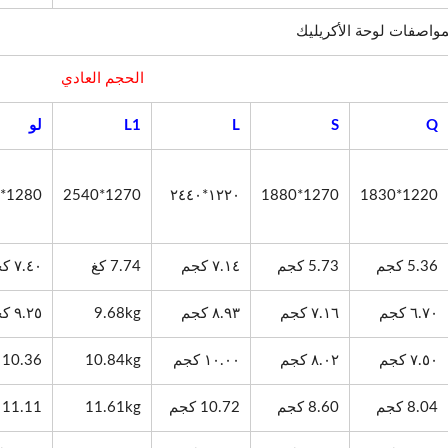
واصفات لوحة الأكريليك
الحجم العادي
Q
S
L
L1
لو
1280*2410
1270*2540
١٢٢٠*٢٤٤٠
1270*1880
1220*1830
5.36 كجم
5.73 كجم
٧.١٤ كجم
7.74 كغ
٧.٤٠ كجم
٦.٧٠ كجم
٧.١٦ كجم
٨.٩٣ كجم
9.68kg
٩.٢٥ كجم
٧.٥٠ كجم
٨.٠٢ كجم
١٠.٠٠ كجم
10.84kg
10.36 كجم
8.04 كجم
8.60 كجم
10.72 كجم
11.61kg
11.11 كجم