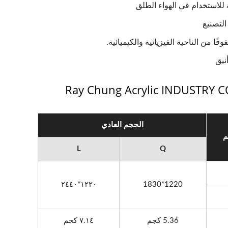
للاستخدام في الهواء الطلق
لتصنيع
فوقًا من الناحية الفيزيائية والكيميائية.
نيق
Ray Chung Acrylic INDUSTRY C
الحجم العادي
م
L
Q
١٢٢٠*٢٤٤٠
1220*1830
قة الاكريليك المنتشرة
ورقة الاكريليك المطفي
5.36 كجم
٧.١٤ كجم