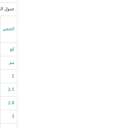
جدول الم
الحجم
كغ
مم
2
2.5
2.8
3