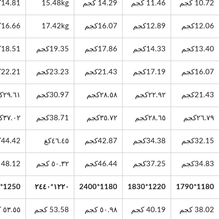
10.72 كجم
11.46 كجم
14.29 كجم
15.48kg
14.81كجم
12.06كجم
12.89كجم
16.07كجم
17.42kg
16.66كجم
13.40كجم
14.33كجم
17.86كجم
19.35كجم
18.51كجم
16.07كجم
17.19كجم
21.43كجم
23.23كجم
22.21كجم
21.43كجم
٢٢.٩٢كجم
٢٨.٥٨كجم
30.97كجم
٢٩.٦١كجم
٢٦.٧٩كجم
٢٨.٦٥كجم
٣٥.٧٢كجم
38.71كجم
٣٧.٠٢كجم
32.15كجم
34.38كجم
42.87كجم
٤٦.٤٥كغ
44.42كجم
34.83كجم
37.25كجم
46.44كجم
٥٠.٣٢ كجم
48.12 كجم
1250*2380
١٢٢٠*٢٤٤٠
1180*2400
1220*1830
1180*1790
38.02 كجم
40.19 كجم
٥٠.٩٨ كجم
53.58 كجم
٥٣.٥٥ كجم