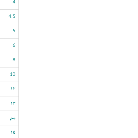
4
4.5
5
6
8
10
١٢
١٣
مم
١٥