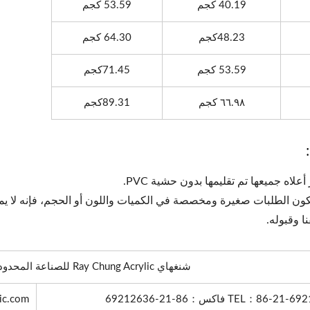
40.19 كجم
53.59 كجم
48.23كجم
64.30 كجم
53.59 كجم
71.45كجم
٦٦.٩٨ كجم
89.31كجم
تكون الطلبات صغيرة ومخصصة في الكميات واللون أو الحجم، فإنه لا ي
ا وقبوله.
شنغهاي Ray Chung Acrylic للصناعة المحدودة
86-21-6 فاكس
：
：
86-21-69212636
ic.com