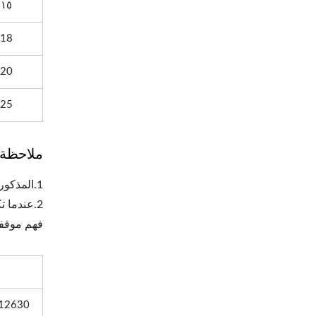
١٥
18
20
25
ملاحظة:
1.المذكور أعلاه جميعها تم تقليمها بدون حشية PVC.
2.عندما 
فهم موقفن
TEL
9212630