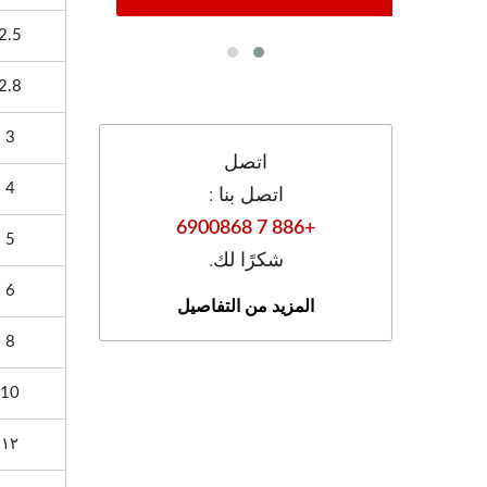
2.5
2.8
3
اتصل
4
اتصل بنا :
+886 7 6900868
5
شكرًا لك.
6
المزيد من التفاصيل
8
10
١٢