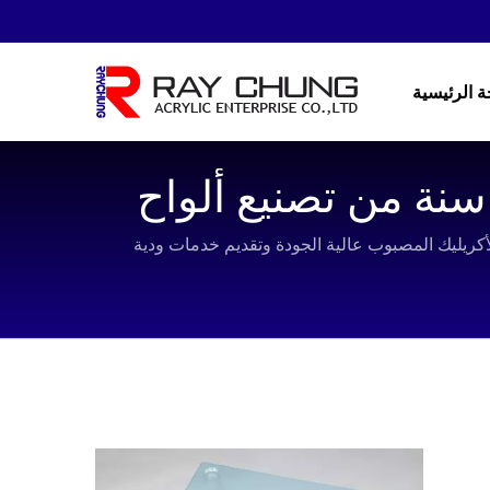
 الرئيسية
قة الأكريليك المقاومة للأشعة تحت الحمراء / 36 سنة من تصنيع ألواح
Ray Chung Acrylic Enterpris. شركة تركز على إنتاج ألواح الأكريليك المصبوب عالية الجودة وتقديم خدمات ودية