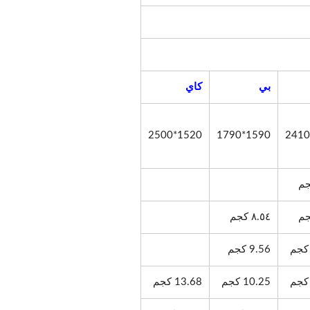
بي
كاي
1520*2500
1590*1790
٨.٥٤ كجم
9.56 كجم
10.25 كجم
13.68 كجم