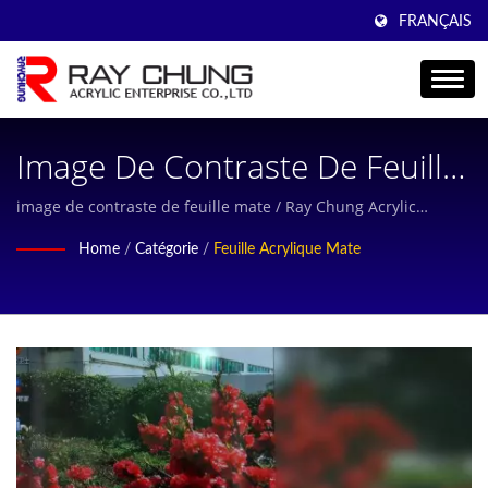
FRANÇAIS
Image De Contraste De Feuille
Mate / 36 Ans De Fabrication
image de contraste de feuille mate / Ray Chung Acrylic
Enterprise Co., Ltd. est une entreprise qui se concentre sur la
De Feuilles Acryliques Coulées
Home
/
Catégorie
/
Feuille Acrylique Mate
production de feuilles acryliques coulées de haute qualité et
De Haute Qualité | Ray Chung
offre des services conviviaux aux clients.