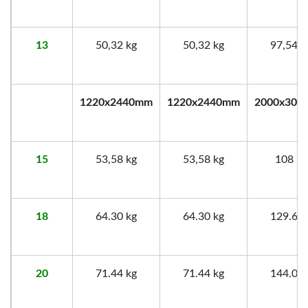
13
50,32 kg
50,32 kg
97,54 k
1220x2440mm
1220x2440mm
2000x300
15
53,58 kg
53,58 kg
108 kg
18
64.30 kg
64.30 kg
129.6 k
20
71.44 kg
71.44 kg
144.0 k