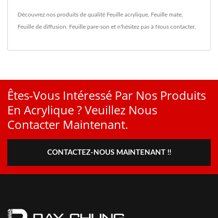
Découvrez nos produits de qualité
Feuille acrylique
,
Feuille mate
,
Feuille de diffusion
,
Feuille pare-son
et n'hésitez pas à
Nous contacter
.
Êtes-Vous Intéressé Par Nos Produits
En Acrylique ? Veuillez Nous
Contacter Maintenant.
CONTACTEZ-NOUS MAINTENANT !!