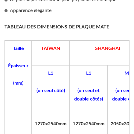
Apparence élégante
TABLEAU DES DIMENSIONS DE PLAQUE MATE
Taille
TAÏWAN
SHANGHAI
Épaisseur
L1
L1
M
(mm)
(un seul côté)
(un seul et
(un seul 
double côtés)
double cô
1270x2540mm
1270x2540mm
2050x305