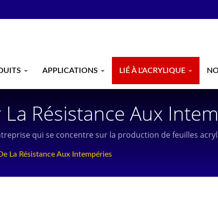
DUITS
APPLICATIONS
LIÉ À L'ACRYLIQUE
NO
La Résistance Aux Intemp
fessionnelle, Feuille Acry
ntreprise qui se concentre sur la production de feuilles acry
le Transparente En PMMA,
e La Résistance Aux Intempéries
 Chung