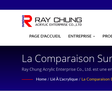
PAGE D'ACCUEIL
ENTREPRISE
PRO
La Comparaison Sur 
Acrylique Coulée Pro
Ray Chung Acrylic Enterprise Co., Ltd. est une e
services conviviaux aux clients.
De Plexiglas, Feuil
Home
/
Lié À L'acrylique
/
La Comparaison D
Ans À Taiwan | Ray