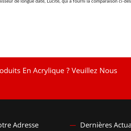
sseur de longue date, Lucite, qui a fourni la comparaison ci-dess
oduits En Acrylique ? Veuillez Nous
tre Adresse
Dernières Actua