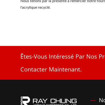
Nous tenons par la présente à remercier notre fourni
l'acrylique recyclé.
Êtes-Vous Intéressé Par Nos Pr
Contacter Maintenant.
No