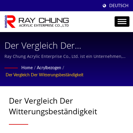
DEUTSCH
Der Vergleich Der
Wetterbeständigkeit /
Ray Chung Acrylic Enterprise Co., Ltd. ist ein Unternehmen,
das sich auf die Herstellung hochwertiger gegossener
Professionelle Guss-
Home
/
Acrylbezogen
/
Acrylplatten und den freundlichen Kundenservice
Der Vergleich Der Witterungsbeständigkeit
Acrylplatte, Guss-Acrylplatte,
konzentriert.
Plexiglasplatte, Transparente
Der Vergleich Der
PMMA-Platte, Hersteller Seit
Witterungsbeständigkeit
36 Jahren In Taiwan | Ray
Chung