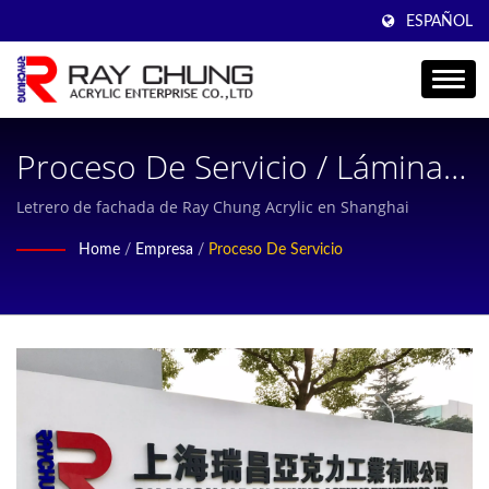
ESPAÑOL
Proceso De Servicio / Lámina
De Acrílico Fundido
Letrero de fachada de Ray Chung Acrylic en Shanghai
Profesional, Lámina De Acrílico
Home
/
Empresa
/
Proceso De Servicio
Fundido, Lámina De Plexiglás,
Lámina Transparente De
PMMA, Fabricante Por 36 Años
En Taiwán | Ray Chung