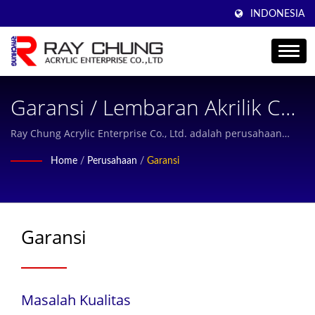
INDONESIA
Garansi / Lembaran Akrilik Cor
Profesional, Lembaran Akrilik
Ray Chung Acrylic Enterprise Co., Ltd. adalah perusahaan
yang fokus pada produksi lembar akrilik cor berkualitas tinggi
Cor, Lembaran Plexiglass,
Home
/
Perusahaan
/
Garansi
dan menawarkan layanan yang ramah kepada pelanggan.
Lembaran PMMA Transparan,
Produsen Selama 36 Tahun Di
Garansi
Taiwan | Ray Chung
Masalah Kualitas