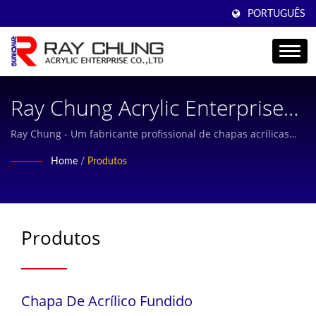
PORTUGUÊS
Ray Chung Acrylic Enterprise
Co., Ltd.
Ray Chung - Um fabricante profissional de chapas acrílicas
fundidas com mais de 30 anos de experiência, localizado em
Home
/
Produtos
Taiwan e Shanghai.
Produtos
Chapa De Acrílico Fundido